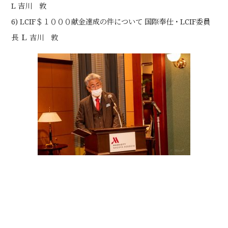
L 吉川 敦
6) LCIF＄１０００献金達成の件について 国際奉仕・LCIF委員
長 Ｌ 吉川 敦