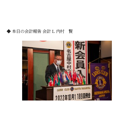
◆ 本日の会計報告 会計 L 内村 賢