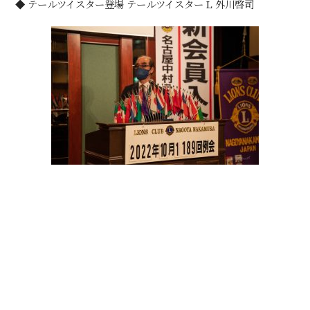
◆ テールツイスター登場 テールツイスター L 外川啓司