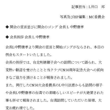
記事担当：L井口 邦
写真及びHP編集：MC委員会
◆ 開会の宣言並びに開会のゴング 会長 L 中野康孝
◆ 会長挨拶 会長 L 中野康孝
会長L中野康孝より開会の宣言と開始ゴングがならされ、本日の
例会もスタートいたしました。
会長の挨拶では、台北明徳獅子会への訪問について語られ、大
変熱い歓迎を受けたことと当クラブCN50周年記念大会への前向
きなご協力を頂けることが報告されました。
また、同行したCN50大会委員長のL中川法恵からも訪問の様子
や会長L中野康孝の台湾での素晴らしいスピーチが大絶賛された
事も併せて報告されました。台湾訪問していただいた皆様、大
変お疲れ様でした。