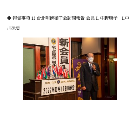
◆ 報告事項 1) 台北明徳獅子会訪問報告 会長 L 中野康孝 L中
川法恵