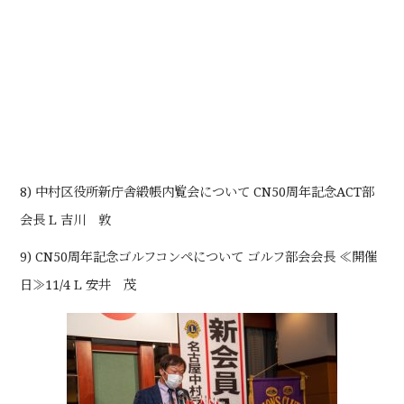
8) 中村区役所新庁舎緞帳内覧会について CN50周年記念ACT部
会長 L 吉川 敦
9) CN50周年記念ゴルフコンペについて ゴルフ部会会長 ≪開催
日≫11/4 L 安井 茂