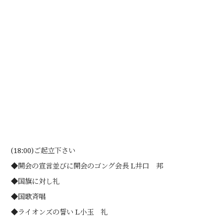
(18:00)ご起立下さい
◆開会の宣言並びに開会のゴング会長 L井口 邦
◆国旗に対し礼
◆国歌斉唱
◆ライオンズの誓い L小玉 礼