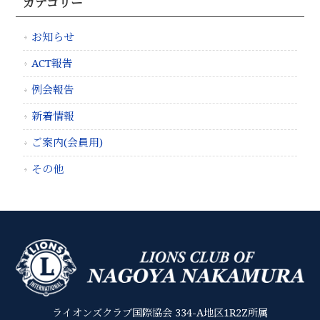
カテゴリー
お知らせ
ACT報告
例会報告
新着情報
ご案内(会員用)
その他
ライオンズクラブ国際協会 334-A地区1R2Z所属