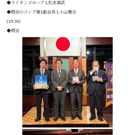
◆ライオンズローア L松本高武
◆閉会のゴング第1副会長 L小山雅也
(19:30)
◆閉会