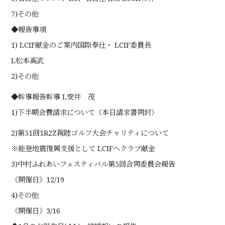
7)その他
◆報告事項
1) LCIF献金のご案内国際奉仕・ LCIF委員長
L松本高武
2)その他
◆幹事報告幹事 L安井 茂
1)下半期会費請求について（本日請求書同封）
2)第51回1R2Z親睦ゴルフ大会チャリティについて
※能登地震復興支援として LCIFへクラブ献金
3)中村ふれあいフェスティバル第5回合同委員会報告
《開催日》12/19
4)その他
《開催日》3/16