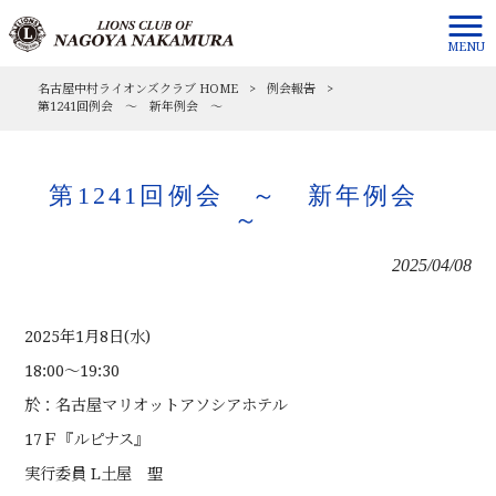
MENU
名古屋中村ライオンズクラブ HOME
>
例会報告
>
第1241回例会 ～ 新年例会 ～
第1241回例会 ～ 新年例会
～
2025/04/08
2025年1月8日(水)
18:00～19:30
於：名古屋マリオットアソシアホテル
17Ｆ『ルピナス』
実行委員 L土屋 聖