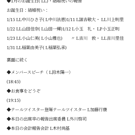
◆1月のお誕生日( LL)・結婚祝いの報告
お誕生日：結婚祝い：
1/15 LL中川ひさ子( L中川法恵)1/11 L諸吉敬大・ LL川上明里
1/22 LL山田佳奈( L山田一輝)1/12 L小玉 礼・ LP小玉正明
1/23 LL小山仁美( L小山雅也) 〃 L吉川 敦・ LL吉川里佳
1/31 LL稲葉由美子( L稲葉弘承)
裏面に続く
◆メンバースピーチ（ L鈴木陽一）
(18:45)
◆お食事をどうぞ
(19:15)
◆テールツイスター登場テールツイスター L加藤行康
◆本日の出席率の報告出席委員 L外川啓司
◆本日の会計報告会計 L木村尚基