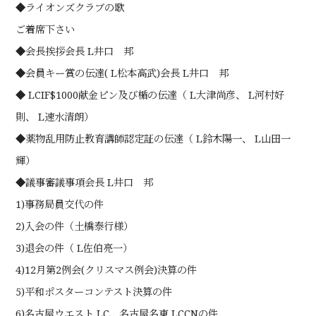
◆ライオンズクラブの歌
ご着席下さい
◆会長挨拶会長 L井口 邦
◆会員キー賞の伝達( L松本高武)会長 L井口 邦
◆ LCIF$1000献金ピン及び楯の伝達（ L大津尚彦、 L河村好
則、 L速水清朗）
◆薬物乱用防止教育講師認定証の伝達（ L鈴木陽一、 L山田一
輝）
◆議事審議事項会長 L井口 邦
1)事務局員交代の件
2)入会の件（土橋泰行様）
3)退会の件（ L佐伯亮一）
4)12月第2例会(クリスマス例会)決算の件
5)平和ポスターコンテスト決算の件
6)名古屋ウエスト LC、名古屋名東 LCCNの件