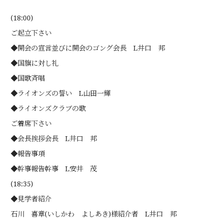
(18:00)
ご起立下さい
◆開会の宣言並びに開会のゴング会長 L井口 邦
◆国旗に対し礼
◆国歌斉唱
◆ライオンズの誓い L山田一輝
◆ライオンズクラブの歌
ご着席下さい
◆会長挨拶会長 L井口 邦
◆報告事項
◆幹事報告幹事 L安井 茂
(18:35)
◆見学者紹介
石川 喜章(いしかわ よしあき)様紹介者 L井口 邦