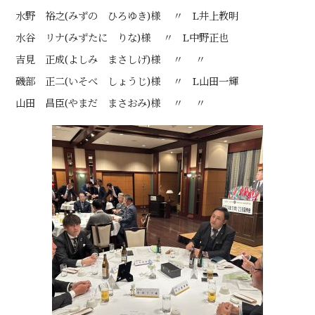
水野 裕之(みずの ひろゆき)様 〃 L井上教明
水谷 リナ(みずたに りな)様 〃 L中野正也
吉見 正成(よしみ まさしげ)様 〃 〃
磯部 正二(いそべ しょうじ)様 〃 L山田一輝
山田 昌臣(やまだ まさおみ)様 〃 〃