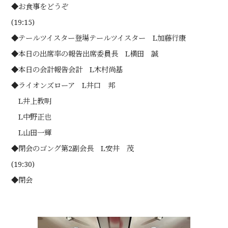
◆お食事をどうぞ
(19:15)
◆テールツイスター登場テールツイスター L加藤行康
◆本日の出席率の報告出席委員長 L横田 誠
◆本日の会計報告会計 L木村尚基
◆ライオンズローア L井口 邦
L井上教明
L中野正也
L山田一輝
◆閉会のゴング第2副会長 L安井 茂
(19:30)
◆閉会