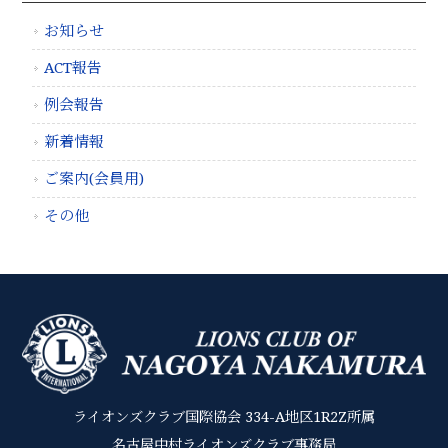
お知らせ
ACT報告
例会報告
新着情報
ご案内(会員用)
その他
ライオンズクラブ国際協会 334-A地区1R2Z所属
名古屋中村ライオンズクラブ事務局